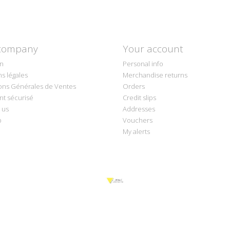
company
Your account
on
Personal info
s légales
Merchandise returns
ons Générales de Ventes
Orders
t sécurisé
Credit slips
 us
Addresses
p
Vouchers
My alerts