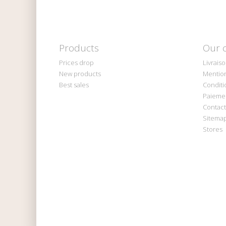
Products
Our 
Prices drop
Livrais
New products
Mention
Best sales
Conditi
Paiemen
Contact
Sitema
Stores