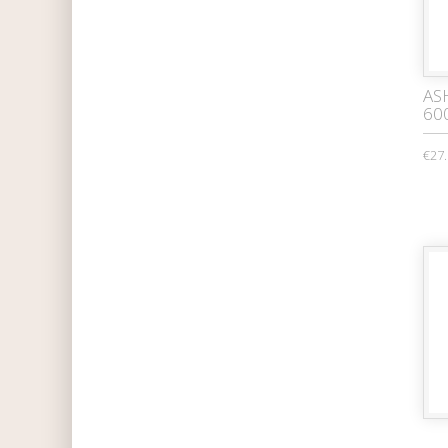
AS
60
€27