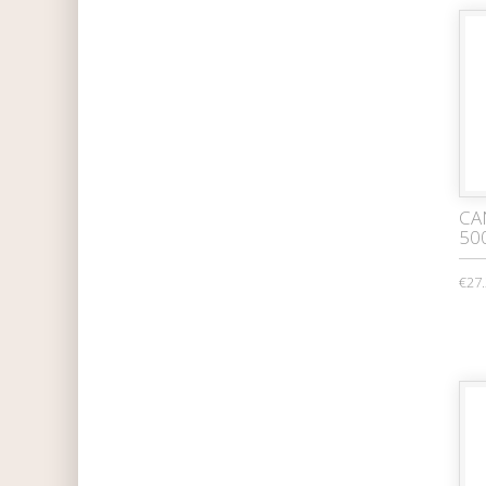
CA
50
€27