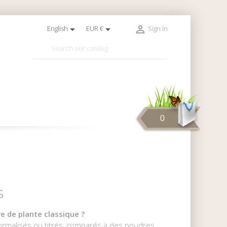



English
EUR €
Sign in

0
s
e de plante classique ?
normalisés ou titrés, comparés à des poudres