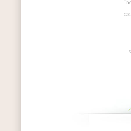
Thé
€23
S