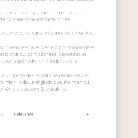
ée, constante et supérieure en substances
ette concentration est déterminée
 substance pure, sans présence de polluant ou
 sont réalisées avec des extraits standardisés.
l’état brut qui sont séchées, décoctées et
ation supérieure en principes actifs.
vous propose des extraits de plantes et des
intien lipidique et glucidique, maintien du
-être circulatoire & articulaire.

Relevance
by: