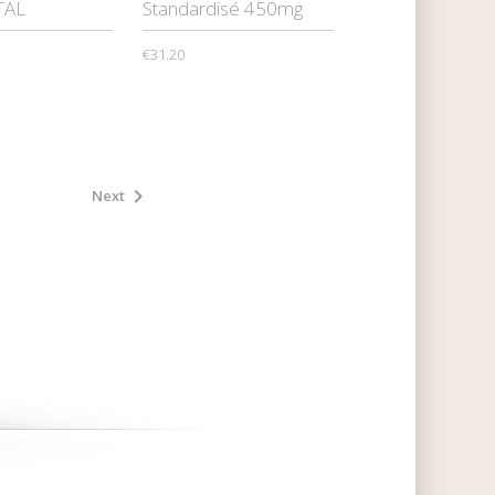
TAL
Standardisé 450mg
€31.20

Next