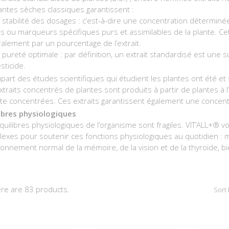
antes sèches classiques garantissent :
 stabilité des dosages : c’est-à-dire une concentration détermin
es ou marqueurs spécifiques purs et assimilables de la plante. C
alement par un pourcentage de l’extrait.
 pureté optimale : par définition, un extrait standardisé est une
sticide.
upart des études scientifiques qui étudient les plantes ont été et
xtraits concentrés de plantes sont produits à partir de plantes à 
te concentrées. Ces extraits garantissent également une concentr
ibres physiologiques
quilibres physiologiques de l’organisme sont fragiles. VIT’ALL+® 
exes pour soutenir ces fonctions physiologiques au quotidien : ma
ionnement normal de la mémoire, de la vision et de la thyroïde, bien
re are 83 products.
Sort 