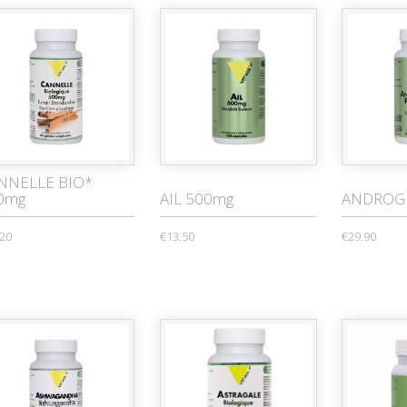
NNELLE BIO*
0mg
AIL 500mg
ANDROG
.20
€13.50
€29.90