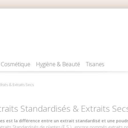
Cosmétique
Hygiène & Beauté
Tisanes
disés & Extraits Secs
traits Standardisés & Extraits Sec
es est la différence entre un extrait standardisé et une poudr
xtraits Standardisés de plantes (E.S.) , encore nommés extraits 