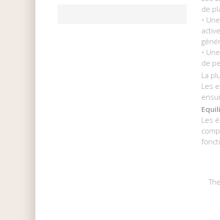
de pl
• Une
activ
génér
• Une
de pe
La pl
Les e
ensui
Equil
Les é
compl
fonct
The