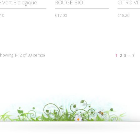
 Vert Biologique
ROUGE BIO
CITRO VI
.10
€17.00
€18.20
howing 1-12 of 83 item(s)
1
2
3
…
7