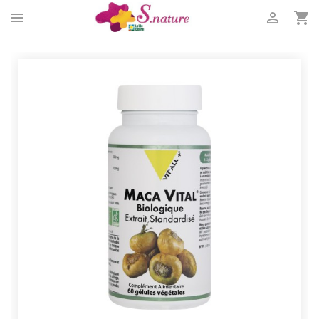


