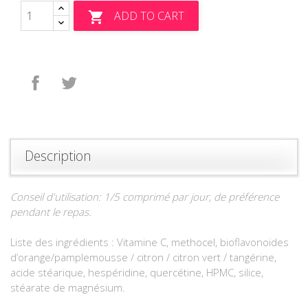
ADD TO CART

Share
Tweet
Description
Conseil d'utilisation: 1/5 comprimé par jour, de préférence
pendant le repas.
Liste des ingrédients : Vitamine C, methocel, bioflavonoïdes
d’orange/pamplemousse / citron / citron vert / tangérine,
acide stéarique, hespéridine, quercétine, HPMC, silice,
stéarate de magnésium.