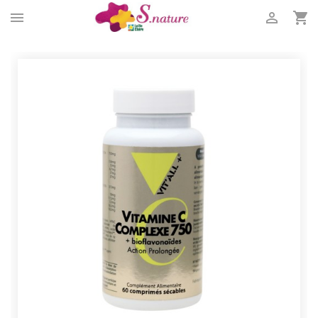


