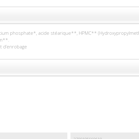
alcium phosphate*, acide stéarique**, HPMC** (Hydroxypropylmethyl
um**.
nt d’enrobage
3700195660610