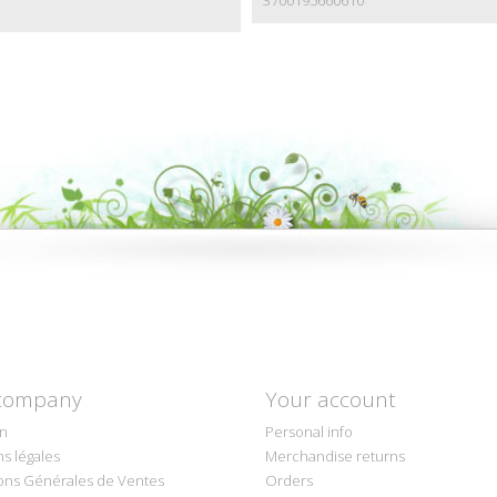
company
Your account
on
Personal info
s légales
Merchandise returns
ons Générales de Ventes
Orders