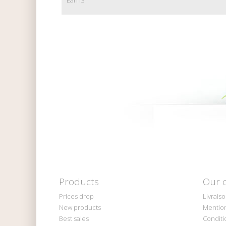
Products
Our 
Prices drop
Livrais
New products
Mention
Best sales
Conditi