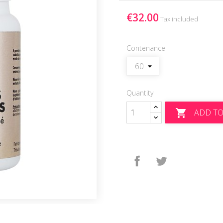
€32.00
Tax included
Contenance
Quantity
ADD TO

Share
Tweet