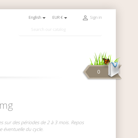



English
EUR €
Sign in

0
0mg
ules sur des périodes de 2 à 3 mois. Repos
e éventuelle du cycle.