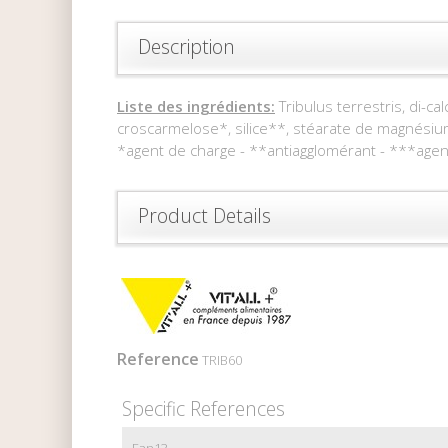
Description
Liste des ingrédients:
Tribulus terrestris, di-c
croscarmelose*, silice**, stéarate de magnési
*agent de charge - **antiagglomérant - ***age
Product Details
Reference
TRIB60
Specific References
Ean13