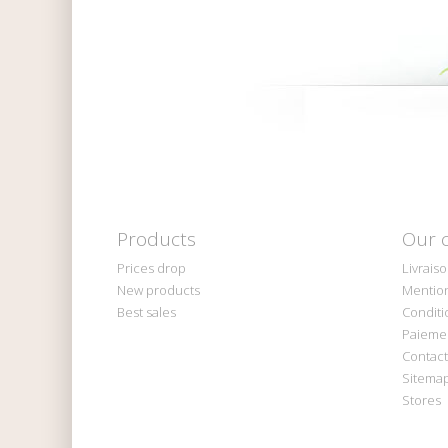
Products
Our 
Prices drop
Livrais
New products
Mention
Best sales
Conditi
Paiemen
Contact
Sitema
Stores