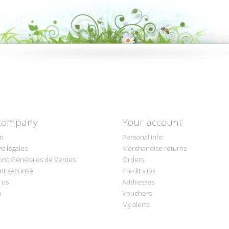
company
Your account
on
Personal info
s légales
Merchandise returns
ons Générales de Ventes
Orders
t sécurisé
Credit slips
 us
Addresses
p
Vouchers
My alerts