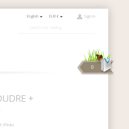



English
EUR €
Sign in

0
OUDRE +
s
e d'eau