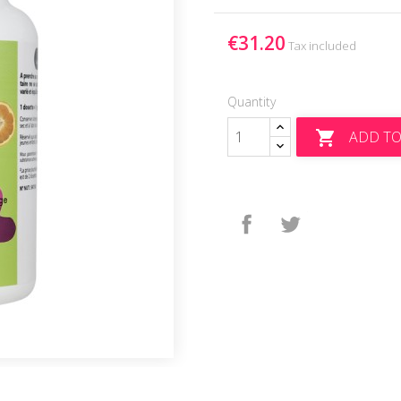
€31.20
Tax included
Quantity
ADD TO

Share
Tweet